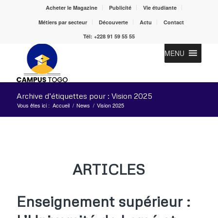
Acheter le Magazine
Publicité
Vie étudiante
Métiers par secteur
Découverte
Actu
Contact
Tél: +228 91 59 55 55
MENU
Archive d’étiquettes pour : Vision 2025
Vous êtes ici :
Accueil
/
News
/
Vision 2025
ARTICLES
Enseignement supérieur :