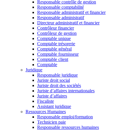
Responsable contrôle de gestion
Responsable comptabilité
Responsable administratif et financier
Responsable administratif
Directeur administratif et financier
Contrôleur financier
Contrôleur de gestion
Comptable unique
Comptable trésorerie
Comptable général
Comptable fournisseur
Comptable client
Comptable
Juridique
Responsable juridique
Juriste droit social
Juriste droit des sociétés
Juriste d’affaires internationales
Juriste d’affaires
Fiscaliste
Assistant juridique
Ressources Humaines
Responsable emploi/formation
Technicien paie
Responsable ressources humaines