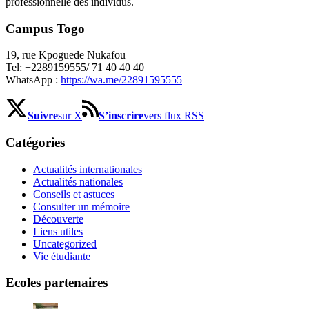
professionnelle des individus.
Campus Togo
19, rue Kpoguede Nukafou
Tel: +2289159555/ 71 40 40 40
WhatsApp :
https://wa.me/22891595555
Suivre
sur X
S’inscrire
vers flux RSS
Catégories
Actualités internationales
Actualités nationales
Conseils et astuces
Consulter un mémoire
Découverte
Liens utiles
Uncategorized
Vie étudiante
Ecoles partenaires