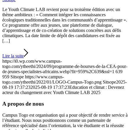
Le Youth Climate LAB revient pour sa troisième édition avec un
thème ambitieux : « Comment intégrer les connaissances
écologiques traditionnelles dans les communautés d’apprentissage ».
Ce programme offre aux jeunes, une plateforme de dialogue,
d’apprentissage et de co-création de solutions concrètes aux défis
climatiques. La date limite de dépôt des candidatures est fixée au
[…]
Lire la suite
https://i0.wp.com/www.campus-
togo.com/ytheethi/2024/09/programme-de-bourses-de-la-CEA-pour-
de-jeunes-specialistes-africains.webp?fit=959%2C639&ssl=1
639
959
Sitsope
https://www.campus-
togo.com/ytheethi/2022/01/LOGO-Campus-Togo.png
Sitsope
2025-
08-19 17:37:23
2025-08-19 17:37:23
Education et climat : Devenez
acteur du changement avec Youth Climate LAB 2025
A propos de nous
Campus Togo est organisation qui a pour objectif de rendre service à
l’étudiant. Nous nous positionnons comme un partenaire de
référence spécialisé dans l’orientation, la vie étudiante et la réussite