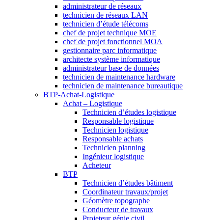
administrateur de réseaux
technicien de réseaux LAN
technicien d’étude télécoms
chef de projet technique MOE
chef de projet fonctionnel MOA
gestionnaire parc informatique
architecte système informatique
administrateur base de données
technicien de maintenance hardware
technicien de maintenance bureautique
BTP-Achat-Logistique
Achat – Logistique
Technicien d’études logistique
Responsable logistique
Technicien logistique
Responsable achats
Technicien planning
Ingénieur logistique
Acheteur
BTP
Technicien d’études bâtiment
Coordinateur travaux/projet
Géomètre topographe
Conducteur de travaux
Projeteur génie civil