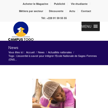
Acheter le Magazine
Publicité
Vie étudiante
Métiers par secteur
Découverte
Actu
Contact
Tél: +228 91 59 55 55
MENU
News
Vous êtes ici :
Accueil
/
News
/
Actualités nationales
/
Togo : L’essentiel à savoir pour intégrer l’Ecole Nationale de Sages-Femmes
(ENS...