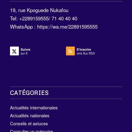
19, rue Kpoguede Nukafou
Tel: +2289159555/ 71 40 40 40
WhatsApp :
https://wa.me/22891595555
Suivre
S’inscrire
sur X
vers flux RSS
CATÉGORIES
Actualités internationales
Actualités nationales
Conseils et astuces
Consulter un mémoire