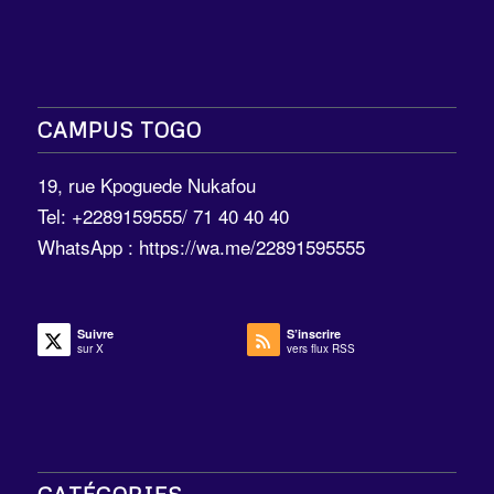
CAMPUS TOGO
19, rue Kpoguede Nukafou
Tel: +2289159555/ 71 40 40 40
WhatsApp :
https://wa.me/22891595555
Suivre
S’inscrire
sur X
vers flux RSS