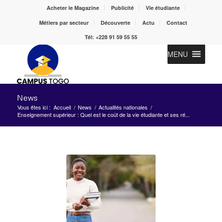
Acheter le Magazine
Publicité
Vie étudiante
Métiers par secteur
Découverte
Actu
Contact
Tél: +228 91 59 55 55
MENU
News
Vous êtes ici :
Accueil
/
News
/
Actualités nationales
/
Enseignement supérieur : Quel est le coût de la vie étudiante et ses ré...