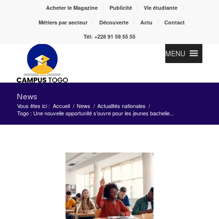
Acheter le Magazine
Publicité
Vie étudiante
Métiers par secteur
Découverte
Actu
Contact
Tél: +228 91 59 55 55
MENU
News
Vous êtes ici :
Accueil
/
News
/
Actualités nationales
/
Togo : Une nouvelle opportunité s’ouvre pour les jeunes bachelie...