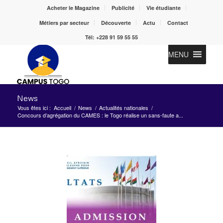
Acheter le Magazine
Publicité
Vie étudiante
Métiers par secteur
Découverte
Actu
Contact
Tél: +228 91 59 55 55
MENU
News
Vous êtes ici :
Accueil
/
News
/
Actualités nationales
/
Concours d’agrégation du CAMES : le Togo réalise un sans-faute a...