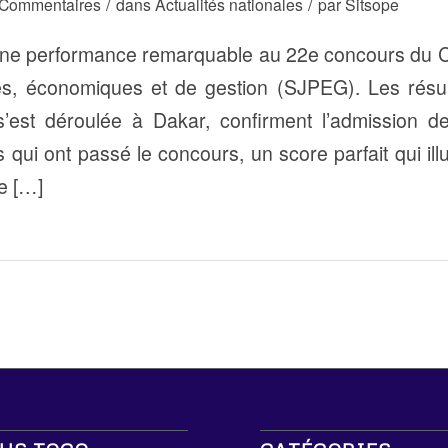
/
/
 Commentaires
dans
Actualités nationales
par
Sitsope
 une performance remarquable au 22e concours du
ues, économiques et de gestion (SJPEG). Les résult
 s’est déroulée à Dakar, confirment l’admission d
 qui ont passé le concours, un score parfait qui ill
e […]