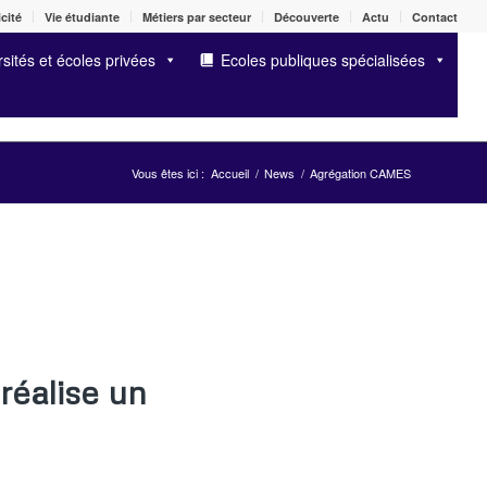
cité
Vie étudiante
Métiers par secteur
Découverte
Actu
Contact
sités et écoles privées
Ecoles publiques spécialisées
Vous êtes ici :
Accueil
/
News
/
Agrégation CAMES
réalise un