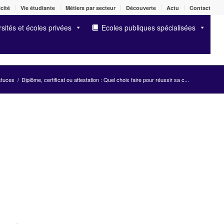
cité
Vie étudiante
Métiers par secteur
Découverte
Actu
Contact
sités et écoles privées
Ecoles publiques spécialisées
stuces
/
Diplôme, certificat ou attestation : Quel choix faire pour réussir sa c...