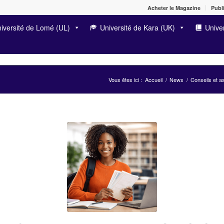
Acheter le Magazine
Publi
iversité de Lomé (UL)
Université de Kara (UK)
Univer
Vous êtes ici :
Accueil
/
News
/
Conseils et a