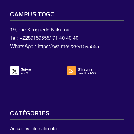
CAMPUS TOGO
19, rue Kpoguede Nukafou
Tel: +2289159555/ 71 40 40 40
WhatsApp :
https://wa.me/22891595555
Suivre
S’inscrire
sur X
vers flux RSS
CATÉGORIES
Actualités internationales