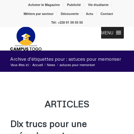
Acheter le Magazine
Publicité
Vie étudiante
Métiers par secteur
Découverte
Actu
Contact
Tél: +228 91 59 55 55
MENU
Archive d’étiquettes pour : astuces pour memoriser
Vous êtes ici :
Accueil
/
News
/
astuces pour memoriser
ARTICLES
Dix trucs pour une