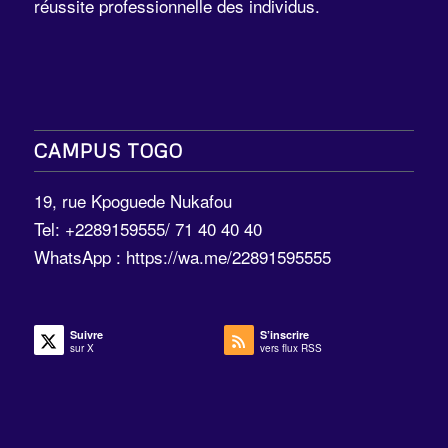
réussite professionnelle des individus.
CAMPUS TOGO
19, rue Kpoguede Nukafou
Tel: +2289159555/ 71 40 40 40
WhatsApp :
https://wa.me/22891595555
Suivre
S’inscrire
sur X
vers flux RSS