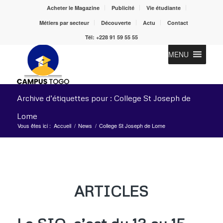
Acheter le Magazine
Publicité
Vie étudiante
Métiers par secteur
Découverte
Actu
Contact
Tél: +228 91 59 55 55
MENU
Archive d’étiquettes pour : College St Joseph de
Lome
Vous êtes ici :
Accueil
/
News
/
College St Joseph de Lome
ARTICLES