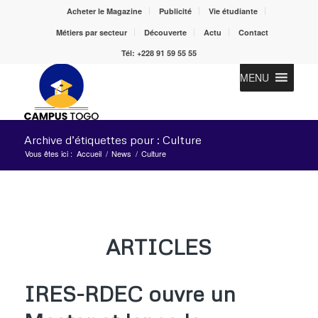
Acheter le Magazine
Publicité
Vie étudiante
Métiers par secteur
Découverte
Actu
Contact
Tél: +228 91 59 55 55
MENU
Archive d’étiquettes pour : Culture
Vous êtes ici :
Accueil
/
News
/
Culture
ARTICLES
IRES-RDEC ouvre un