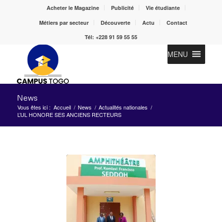
Acheter le Magazine
Publicité
Vie étudiante
Métiers par secteur
Découverte
Actu
Contact
Tél: +228 91 59 55 55
MENU
News
Vous êtes ici :
Accueil
/
News
/
Actualités nationales
/
L’UL HONORE SES ANCIENS RECTEURS