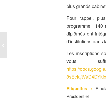
plus grands cabine
Pour rappel, plu
programme. 140 a
diplômés ont intég
Programme de stages
d’institutions dans 
au Fonds OPEP : Une
initiative pour contribuer
Les inscriptions s
au développement...
vous su
https://docs.goog
8sEcIajtVaD4DYkf
Etiquettes :
Etudi
Présidentiel