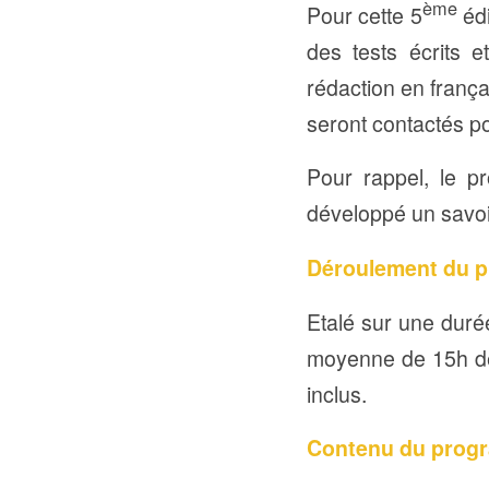
ème
Pour cette 5
édi
des tests écrits e
rédaction en frança
seront contactés po
Pour rappel, le p
développé un savoir
Déroulement du 
Etalé sur une duré
moyenne de 15h de 
inclus.
Contenu du prog