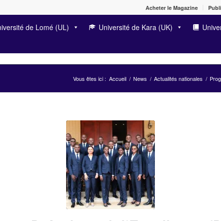
Acheter le Magazine
Publi
iversité de Lomé (UL)
Université de Kara (UK)
Univer
Vous êtes ici :
Accueil
/
News
/
Actualités nationales
/
Prog