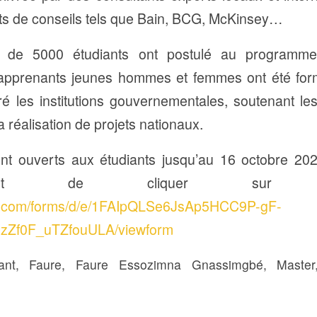
ts de conseils tels que Bain, BCG, McKinsey…
s de 5000 étudiants ont postulé au programm
pprenants jeunes hommes et femmes ont été form
ré les institutions gouvernementales, soutenant les
la réalisation de projets nationaux.
ont ouverts aux étudiants jusqu’au 16 octobre 2024
ffit de cliquer sur
le.com/forms/d/e/1FAIpQLSe6JsAp5HCC9P-gF-
xzZf0F_uTZfouULA/viewform
ant
,
Faure
,
Faure Essozimna Gnassimgbé
,
Master