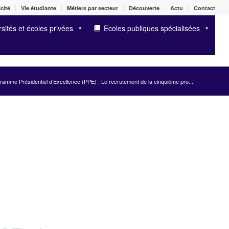
cité
Vie étudiante
Métiers par secteur
Découverte
Actu
Contact
sités et écoles privées
Ecoles publiques spécialisées
ramme Présidentiel d’Excellence (PPE) : Le recrutement de la cinquième pro...