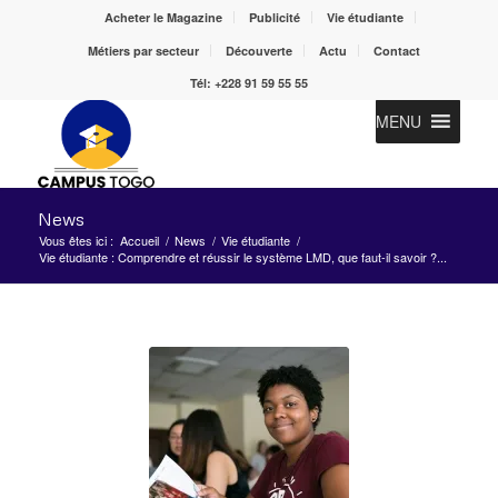
Acheter le Magazine
Publicité
Vie étudiante
Métiers par secteur
Découverte
Actu
Contact
Tél: +228 91 59 55 55
MENU
News
Vous êtes ici :
Accueil
/
News
/
Vie étudiante
/
Vie étudiante : Comprendre et réussir le système LMD, que faut-il savoir ?...