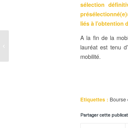
sélection défini
présélectionné(e)s
liés à l’obtention
A la fin de la mob
Enseignement supérieur
: Quelques défis à
lauréat est tenu 
relever dans le monde
mobilité.
Universitaire...
Etiquettes :
Bourse 
Partager cette publicat