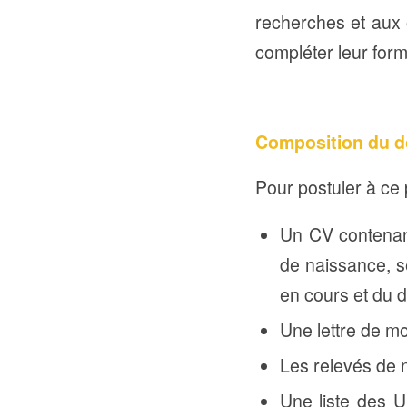
recherches et aux o
compléter leur for
Composition du d
Pour postuler à ce 
Un CV contenan
de naissance, s
en cours et du 
Une lettre de mo
Les relevés de n
Une liste des U