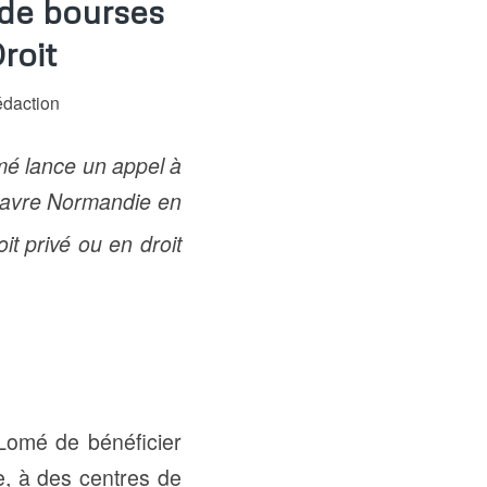
 de bourses
roit
daction
mé lance un appel à
e Havre Normandie en
t privé ou en droit
 Lomé de bénéficier
e, à des centres de