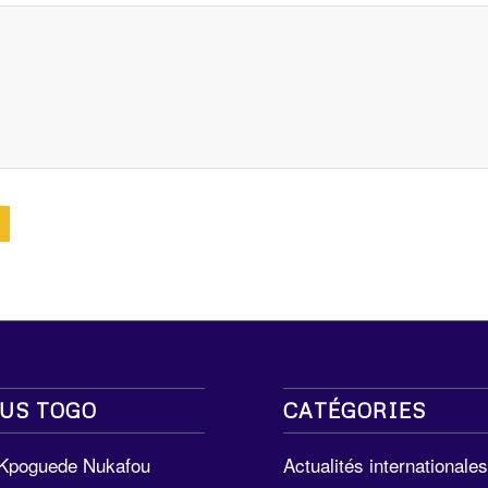
US TOGO
CATÉGORIES
 Kpoguede Nukafou
Actualités internationale