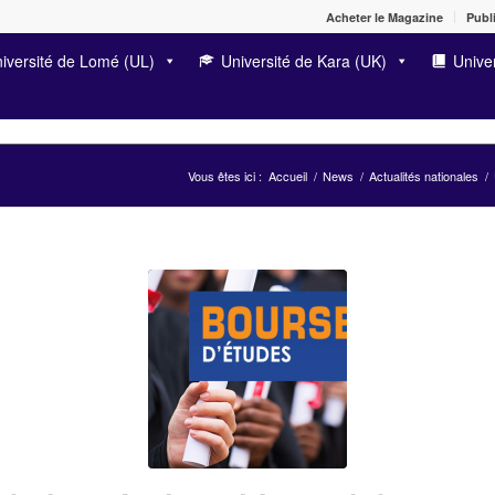
Acheter le Magazine
Publi
iversité de Lomé (UL)
Université de Kara (UK)
Univer
Vous êtes ici :
Accueil
/
News
/
Actualités nationales
/