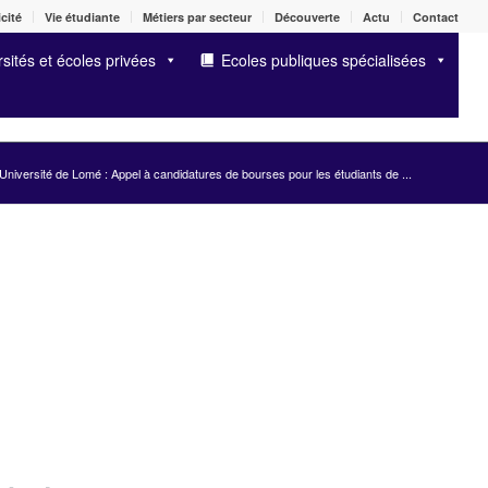
cité
Vie étudiante
Métiers par secteur
Découverte
Actu
Contact
sités et écoles privées
Ecoles publiques spécialisées
Université de Lomé : Appel à candidatures de bourses pour les étudiants de ...