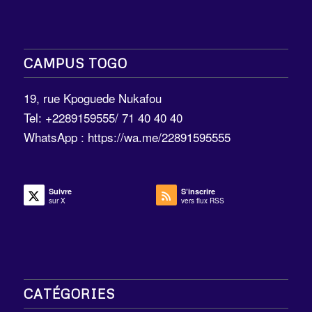
CAMPUS TOGO
19, rue Kpoguede Nukafou
Tel: +2289159555/ 71 40 40 40
WhatsApp :
https://wa.me/22891595555
Suivre
S’inscrire
sur X
vers flux RSS
CATÉGORIES