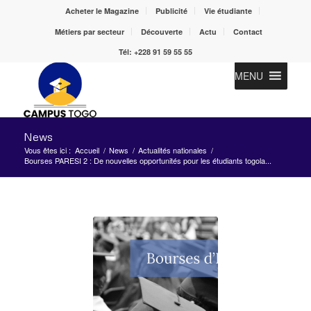
Acheter le Magazine
Publicité
Vie étudiante
Métiers par secteur
Découverte
Actu
Contact
Tél: +228 91 59 55 55
MENU
News
Vous êtes ici :
Accueil
/
News
/
Actualités nationales
/
Bourses PARESI 2 : De nouvelles opportunités pour les étudiants togola...