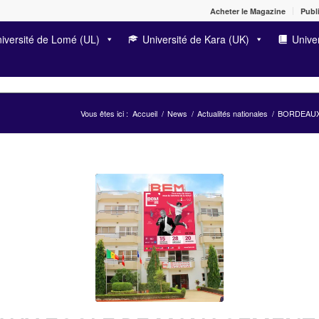
Acheter le Magazine
Publi
iversité de Lomé (UL)
Université de Kara (UK)
Univer
Vous êtes ici :
Accueil
/
News
/
Actualités nationales
/
BORDEAUX