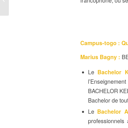
francophone, où se
ETUDIANTS D’ESA
Campus-togo : Que
Marius Bagny :
BE
Le
Bachelor 
l’Enseignement 
BACHELOR KEDGE
Bachelor de tou
Le
Bachelor A
professionnels