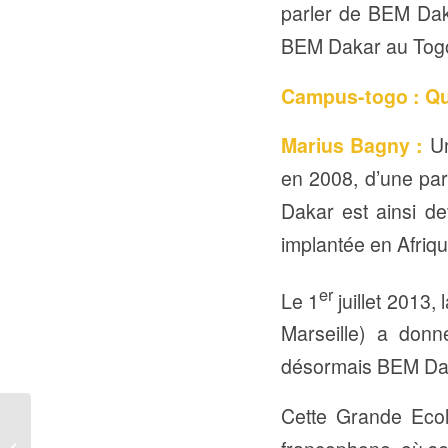
parler de BEM Dak
BEM Dakar au Togo
Campus-togo : Qu’
Marius Bagny :
Un
en 2008, d’une p
Dakar est ainsi d
implantée en Afriq
er
Le 1
juillet 2013
Marseille) a do
désormais BEM Da
Cette Grande Ecol
LA PORTE DES USA
S’OUVRE AUX