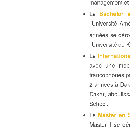
management et q
Le
Bachelor 
l’Université Am
années se dérou
l’Université du 
Le
Internation
avec une mobil
francophones pa
2 années à Dak
Dakar, aboutis
School.
Le
Master en 
Master I se dé