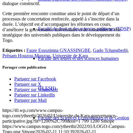
dialogue constructif.
Cette première rencontre constitue ainsi le point de départ d’un
processus de concertation renforcée, appelé à s’inscrire dans la
durée. L’objectif est d’accompagner les réformes en cours,
Faculté de droit et des sciences politiques (FDSP)
d’améliorer la gouvernance universitaire et de consolider le rôle
stratégique des universités publiques dans le développement du
Togo.
Etiquettes :
Faure Essozimna GNASSINGBE
,
Gado Tchangbedji
,
Prénam Houzou-Mouzou
,
Universite de Kara
Faculté des lettres et des sciences humaines
Partager cette publication
Partager sur Facebook
Partager sur X
(FLESH)
Partager sur WhatsApp
Partager sur LinkedIn
Partager par Mail
https://i0.wp.com/www.campus-
togo.com/ytheethi/2026/02/Universite-de-Kara-gouvernance-
Faculté des Sciences Economiques et de Gestion
participative.jpg?fit=1200%2C799&ssl=1
799
1200
Sitsope
https://www.campus-togo.com/ytheethi/2022/01/LOGO-Campus-
Togo.png
Sitsope
2026-02-11 11:10:39
2026-02-11