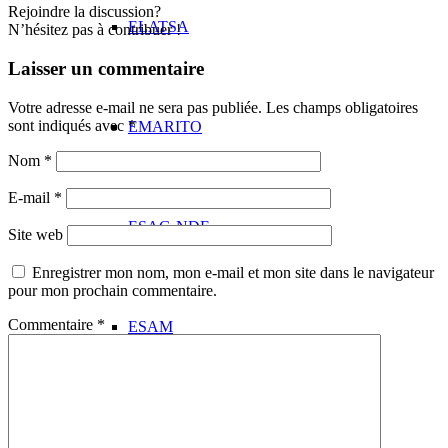
Rejoindre la discussion?
ELATSA
N’hésitez pas à contribuer !
Laisser un commentaire
Votre adresse e-mail ne sera pas publiée.
Les champs obligatoires
sont indiqués avec
*
EMARITO
Nom
*
E-mail
*
ESAG-NDE
Site web
Enregistrer mon nom, mon e-mail et mon site dans le navigateur
pour mon prochain commentaire.
Commentaire
*
ESAM
ESPC