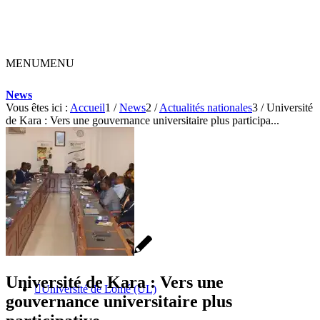
MENU
MENU
News
Vous êtes ici :
Accueil
1
/
News
2
/
Actualités nationales
3
/
Université
de Kara : Vers une gouvernance universitaire plus participa...
Orientation
Guide des licences
Université de Kara : Vers une
Université de Lomé (UL)
gouvernance universitaire plus