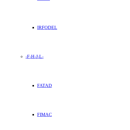
IRFODEL
-F-H-J-L-
FATAD
FIMAC