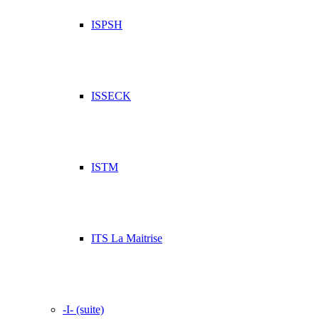
ISPSH
ISSECK
ISTM
ITS La Maitrise
-I- (suite)