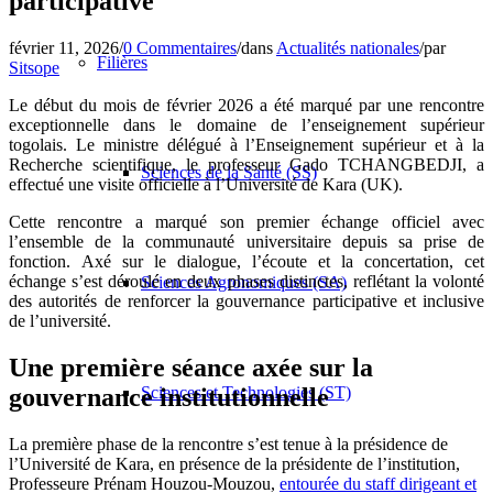
participative
février 11, 2026
/
0 Commentaires
/
dans
Actualités nationales
/
par
Filières
Sitsope
Le début du mois de février 2026 a été marqué par une rencontre
exceptionnelle dans le domaine de l’enseignement supérieur
togolais
. Le ministre délégué à l’Enseignement supérieur et à la
Recherche scientifique, le professeur Gado TCHANGBEDJI, a
Sciences de la Santé (SS)
effectué une visite officielle à l’Université de Kara (UK).
Cette rencontre a marqué son premier échange officiel avec
l’ensemble de la communauté universitaire depuis sa prise de
fonction.
Axé sur le dialogue, l’écoute et la concertation, cet
échange s’est déroulé en deux phases distinctes, reflétant la volonté
Sciences Agronomiques (SA)
des autorités de renforcer la gouvernance participative et inclusive
de l’université.
Une première séance axée sur la
gouvernance institutionnelle
Sciences et Technologies (ST)
La première phase de la rencontre s’est tenue à la présidence de
l’Université de Kara, en présence de la présidente de l’institution,
Professeure Prénam Houzou-Mouzou,
entourée du staff dirigeant et