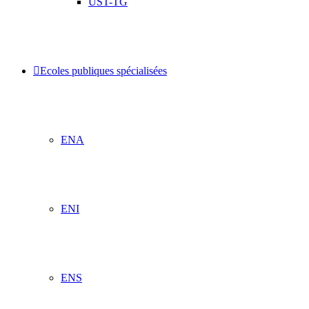
UST-TG
Ecoles publiques spécialisées
ENA
ENI
ENS