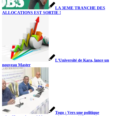
LA 3EME TRANCHE DES
ALLOCATIONS EST SORTIE !
A-C-D
CEFIP
L’Université de Kara, lance un
nouveau Master
CIB
CFBT
Togo : Vers une politique