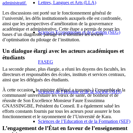
Lettres, Langues et Arts (LLA)
administratif.
Les discussions ont porté sur le fonctionnement général de
l’université, les défis institutionnels auxquels elle est confrontée,
ainsi que les perspectives d’amélioration de la gouvernance
académique et administrative. Cette étape a permis de poser les
Sciences Economiques et de Gestion (SEG)
bases d’un diagnostic partagé et d’identifier les leviers
d’optimisation du pilotage de l’institution.
Un dialogue élargi avec les acteurs académiques et
étudiants
FASEG
La seconde phase, plus élargie, a réuni les doyens des facultés, les
directeurs et responsables des écoles, instituts et services centraux,
ainsi que les délégués des étudiants.
À cette occasion, le ministre délégué a transmis à l’ensemble de la
Sciences de l’Homme et de la Société (SHS)
communauté universitaire les vœux de santé, de bonheur et de
réussite de Son Excellence Monsieur Faure Essozimna
GNASSINGBE, Président du Conseil. Il a également salué les
efforts constants fournis par tous les acteurs pour assurer le bon
fonctionnement et le rayonnement de l’Université de Kara.
Sciences de l’Education et de la Formation (SEF)
L’engagement de l’État en faveur de l’enseignement