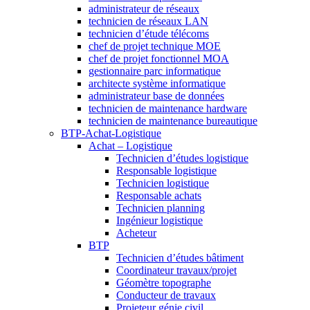
administrateur de réseaux
technicien de réseaux LAN
technicien d’étude télécoms
chef de projet technique MOE
chef de projet fonctionnel MOA
gestionnaire parc informatique
architecte système informatique
administrateur base de données
technicien de maintenance hardware
technicien de maintenance bureautique
BTP-Achat-Logistique
Achat – Logistique
Technicien d’études logistique
Responsable logistique
Technicien logistique
Responsable achats
Technicien planning
Ingénieur logistique
Acheteur
BTP
Technicien d’études bâtiment
Coordinateur travaux/projet
Géomètre topographe
Conducteur de travaux
Projeteur génie civil