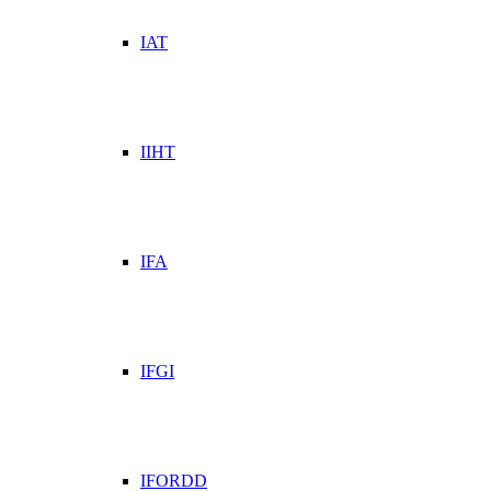
IAT
IIHT
IFA
IFGI
IFORDD