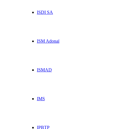
ISDI SA
ISM Adonaï
ISMAD
IMS
IPBTP