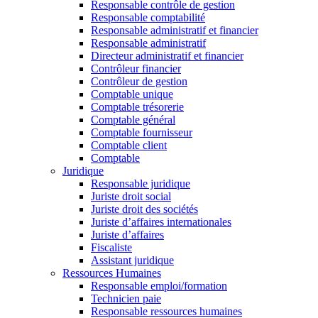
Responsable contrôle de gestion
Responsable comptabilité
Responsable administratif et financier
Responsable administratif
Directeur administratif et financier
Contrôleur financier
Contrôleur de gestion
Comptable unique
Comptable trésorerie
Comptable général
Comptable fournisseur
Comptable client
Comptable
Juridique
Responsable juridique
Juriste droit social
Juriste droit des sociétés
Juriste d’affaires internationales
Juriste d’affaires
Fiscaliste
Assistant juridique
Ressources Humaines
Responsable emploi/formation
Technicien paie
Responsable ressources humaines