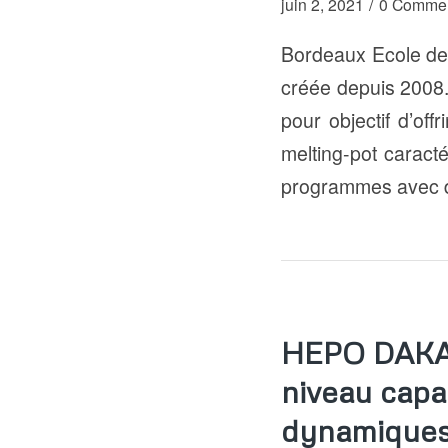
/
juin 2, 2021
0 Commen
Bordeaux Ecole d
créée depuis 2008.
pour objectif d’off
melting-pot caracté
programmes avec d
HEPO DAKAR:
niveau capa
dynamiques