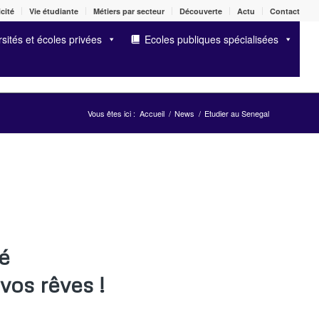
cité
Vie étudiante
Métiers par secteur
Découverte
Actu
Contact
sités et écoles privées
Ecoles publiques spécialisées
Vous êtes ici :
Accueil
/
News
/
Etudier au Senegal
é
vos rêves !