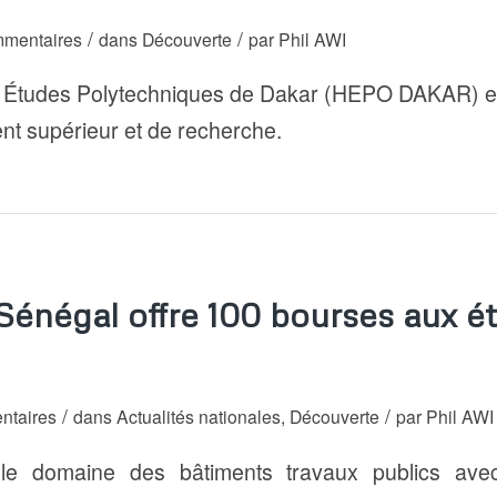
/
/
mentaires
dans
Découverte
par
Phil AWI
s Études Polytechniques de Dakar (HEPO DAKAR) es
nt supérieur et de recherche.
énégal offre 100 bourses aux é
/
/
ntaires
dans
Actualités nationales
,
Découverte
par
Phil AWI
 le domaine des bâtiments travaux publics ave