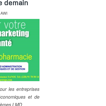
de demain
l AWI
our les entreprises
 économiques et de
ystèmes LMD.