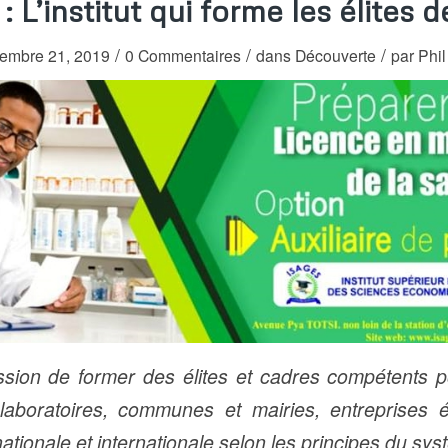
 L’institut qui forme les élites 
/
/
/
tembre 21, 2019
0 Commentaires
dans
Découverte
par
Phi
mission de former des élites et cadres compétents p
laboratoires, communes et mairies, entreprises
 nationale et internationale selon les principes du s