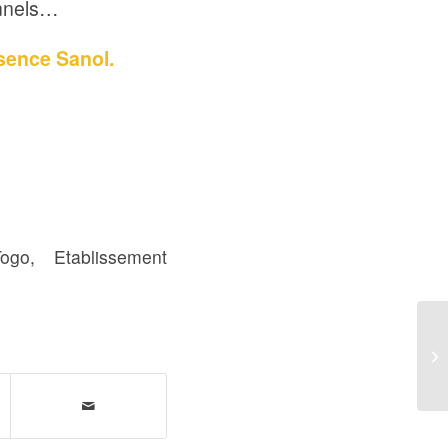
onnels…
ssence Sanol.
ogo
,
Etablissement