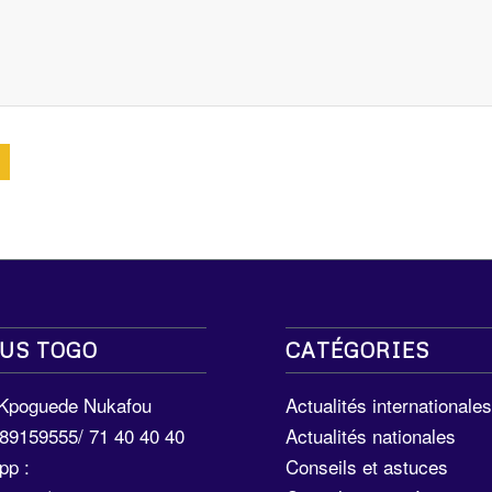
US TOGO
CATÉGORIES
 Kpoguede Nukafou
Actualités internationale
289159555/ 71 40 40 40
Actualités nationales
pp :
Conseils et astuces