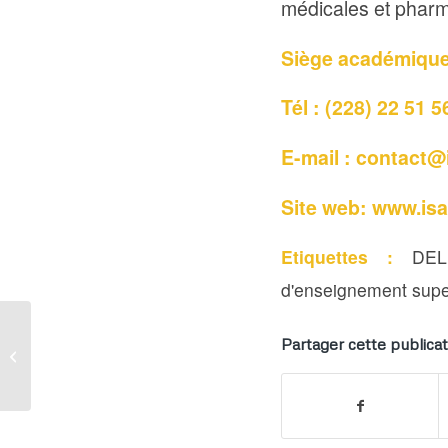
médicales et pharm
Siège académique 
Tél : (228) 22 51 5
E-mail :
contact@
Site web:
www.is
Etiquettes :
DE
d'enseignement supe
Business & Energy
Partager cette publicat
School : formons les
jeunes talents africains
à mener...