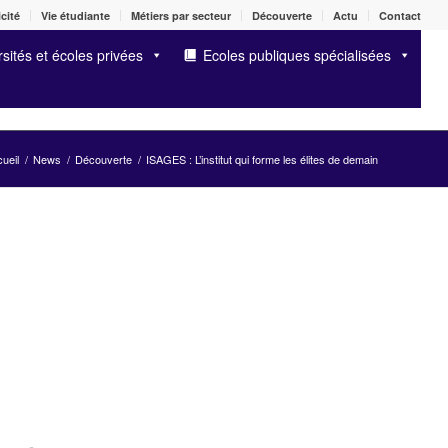
cité
Vie étudiante
Métiers par secteur
Découverte
Actu
Contact
sités et écoles privées
Ecoles publiques spécialisées
ueil
/
News
/
Découverte
/
ISAGES : L’institut qui forme les élites de demain